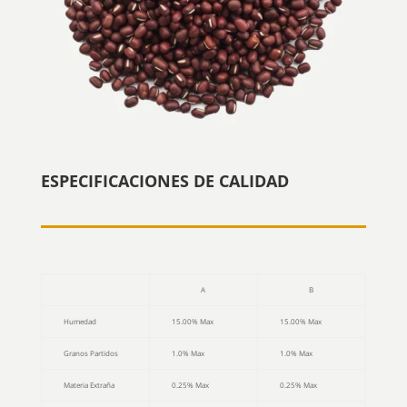
ESPECIFICACIONES DE CALIDAD
A
B
Humedad
15.00% Max
15.00% Max
Granos Partidos
1.0% Max
1.0% Max
Materia Extraña
0.25% Max
0.25% Max