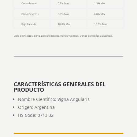
Otros Granos
0.7% Max
1.5% Max
Otros Defectos
3.0% Max
6.0% Max
Bajo Zaranda
10.0% Max
10.0% Max
Libre de insectos, tierra. Libre de metales, vidrios y piedras.
Daños por hongos: ausencia.
CARACTERÍSTICAS GENERALES DEL
PRODUCTO
Nombre Científico: Vigna Angularis
Origen: Argentina
HS Code: 0713.32