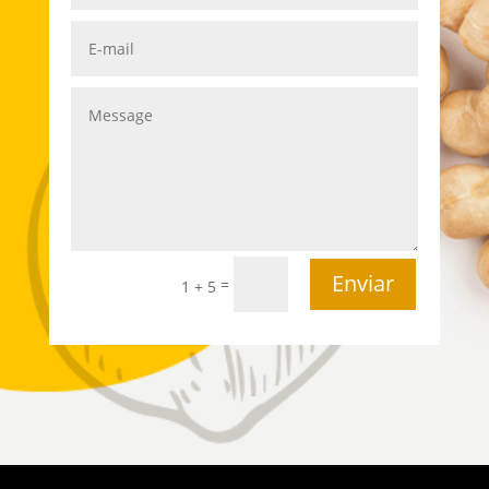
Enviar
=
1 + 5